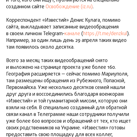
и того, кого они ищут, публикуются на специально
созданном сайте
Освобождение (iz.ru)
.
Корреспондент «Известий» Денис Кулага, помимо
сайта, выкладывает записанные видеообращения
в своем личном Telegram-
канале
(
https://t.me/denzkul
).
Например, за один лишь день 29 апреля таких видео
там появилось около десятка.
Всего за месяц таких видеообращений снято
и выложено на странице проекта уже более 160.
География расширяется — сейчас помимо Мариуполя,
там размещены обращения из Рубежного, Попасной,
Первомайска. Уже несколько десятков семей нашли
друг друга и воссоединились благодаря военкорам
«Известий» и той гуманитарной миссии, которую они
взяли на себя. В специально созданный для обратной
связи канал в Телеграмме наши сотрудники получили
уже более 600 вопросов и обращений от тех, кто ищет
своих родственников на Украине. «Известия» готовы
предоставить свою площадку для всех коллег,