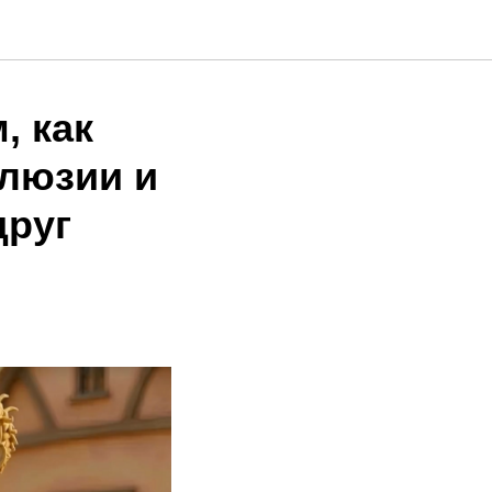
, как
клюзии и
друг