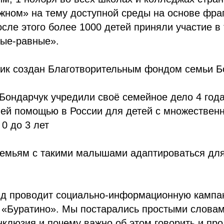
ажном» на тему доступной среды на основе фр
осле этого более 1000 детей приняли участие в
ые-равные».
ик создан Благотворительным фондом семьи Б
Бондарчук учредили своë семейное дело 4 год
ней помощью в России для детей с множествен
0 до 3 лет
семьям с такими малышами адаптироваться для
д проводит социально-информационную кампа
 «Буратино». Мы постарались простыми словам
инклюзия и почему важно об этом говорить и про