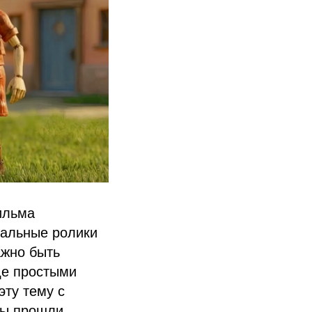
ильма
иальные ролики
ажно быть
где простыми
эту тему с
ны прошли