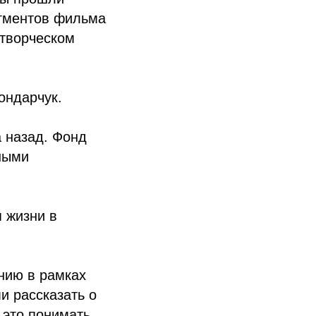
агментов фильма
 творческом
ондарчук.
а назад. Фонд
ными
 жизни в
нию в рамках
и рассказать о
 это понимать.