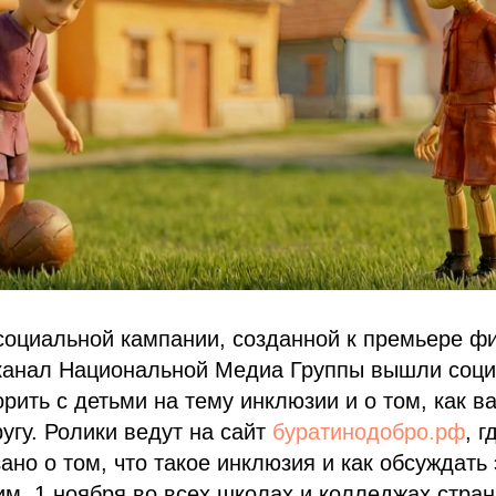
социальной кампании, созданной к премьере ф
 канал Национальной Медиа Группы вышли соц
орить с детьми на тему инклюзии и о том, как в
угу. Ролики ведут на сайт
буратинодобро.рф
, 
ано о том, что такое инклюзия и как обсуждать 
м, 1 ноября во всех школах и колледжах стра