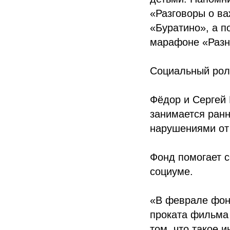
«Разговоры о в
«Буратино», а п
марафоне «Разн
Социальный рол
Фёдор и Сергей 
занимается ран
нарушениями от 
Фонд помогает 
социуме.
«В феврале фон
проката фильма
том, что такое 