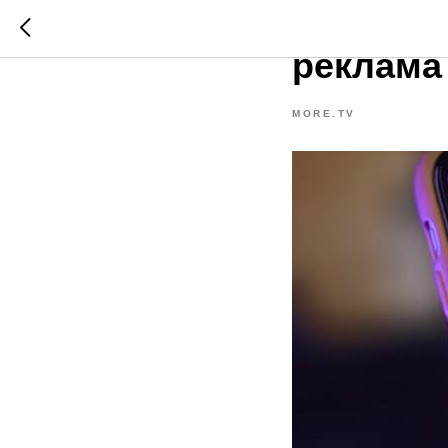
На меди
реклама
MORE.TV