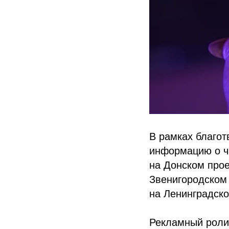
В рамках благот
информацию о ч
на Донском прое
Звенигородском 
на Ленинградско
Рекламный ролик