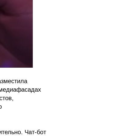
азместила
 медиафасадах
стов,
о
тельно. Чат-бот