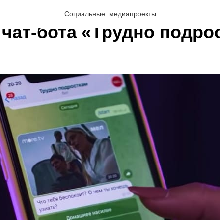
афасадах Москвы появи
Социальные медиапроекты
 чат-бота «Трудно подро