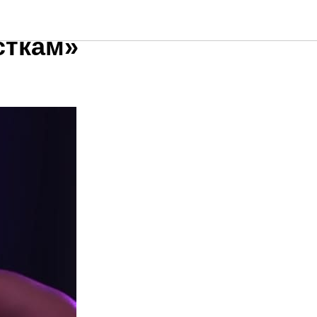
лась
сткам»