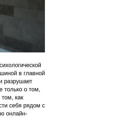
сихологической
шиной в главной
и разрушает
 только о том,
 том, как
сти себя рядом с
ую онлайн-