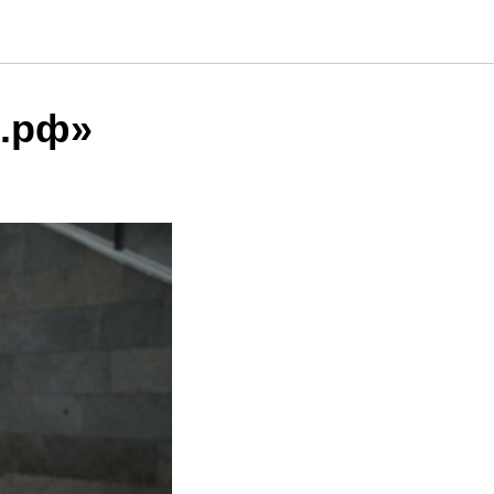
ь.рф»