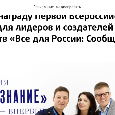
едлайнеры. Импакт Медиа
Социальные медиапроекты
награду Первой Всероссий
ля лидеров и создателей
в «Все для России: Сооб