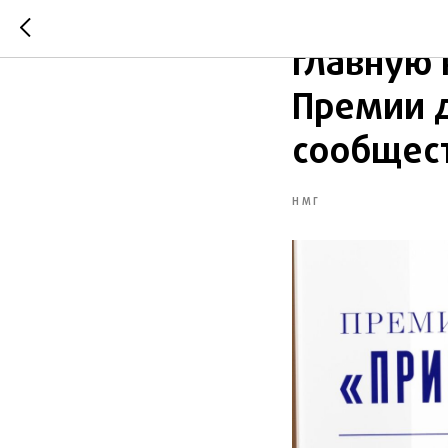
Клуб «Х
главную 
Премии д
сообщест
НМГ