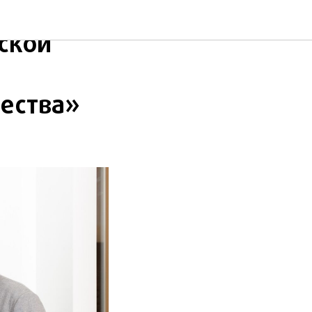
» взял
ской
щества»