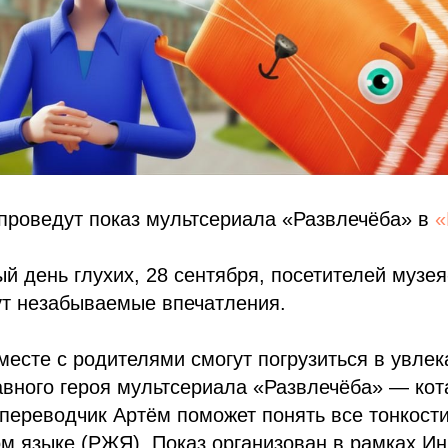
проведут показ мультсериала «Развлечёба» в
«
 день глухих, 28 сентября, посетителей музе
т незабываемые впечатления.
есте с родителями смогут погрузиться в увле
вного героя мультсериала «Развлечёба» — кота
переводчик Артём поможет понять все тонкости
м языке (РЖЯ). Показ организован в рамках И