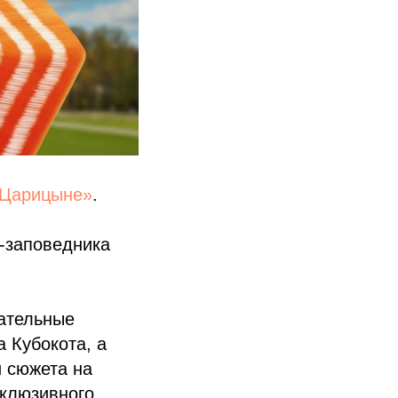
Царицыне»
.
я-заповедника
кательные
 Кубокота, а
 сюжета на
нклюзивного