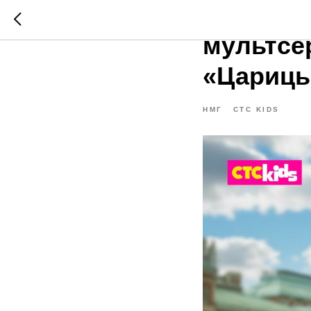
СТС Kid
мультсе
«Цариц
НМГ
CTC KIDS